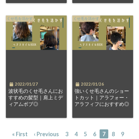
くせ毛を活かす
くせ毛を活かす
2022/01/27
2022/01/26
波状毛のくせ毛さんにお
強いくせ毛さんのショー
すすめの髪型｜肩上ミデ
トカット｜アラフォー・
ィアムボブ◎
アラフィフにおすすめ◎
« First
‹ Previous
3
4
5
6
7
8
9