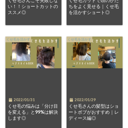
くせ毛さんこそ失敗しな
くせ毛カットで頭のかた
い！！ショートカットの
ちをよく見せる｜くせ毛
ススメ◎
を活かすショート◎
くせ毛を活かす
くせ毛を活かす
2022/01/31
2022/01/29
くせ毛の悩みは「分け目
くせ毛さんの髪型はショ
を変える」と99%は解決
ートボブがおすすめ｜レ
します◎
ディース編◎