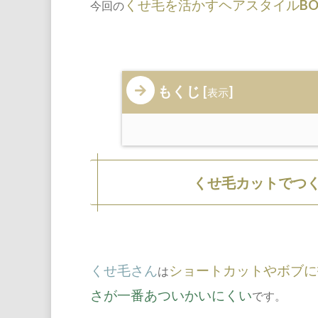
くせ毛を活かすヘアスタイルBO
今回の
もくじ
[
]
表示
くせ毛カットでつ
くせ毛さん
ショートカットやボブに
は
さが一番あついかいにくい
です。