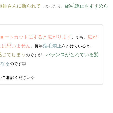
容師さんに断られて
縮毛矯正をすすめら
しまったり、
ョートカットにすると広がります
広が
。でも、
とは思いません
縮毛矯正
。長年
をかけていると、
感じてしまう
バランスがとれている髪
のですが、
になる
のです◎
ひご相談ください◎