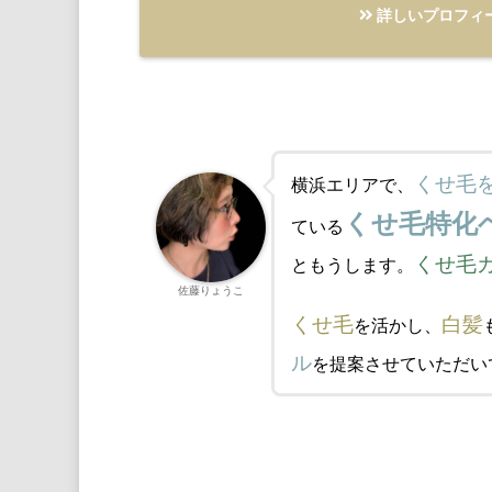
詳しいプロフィ
くせ毛
横浜エリアで、
くせ毛特化
ている
くせ毛
ともうします。
佐藤りょうこ
くせ毛
白髪
を活かし、
ル
を提案させていただい