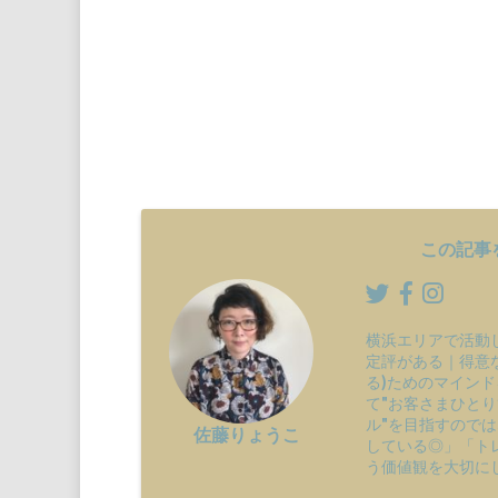
この記事
横浜エリアで活動
定評がある｜得意
る)ためのマインド
て"お客さまひと
ル"を目指すので
佐藤りょうこ
している◎」「ト
う価値観を大切に