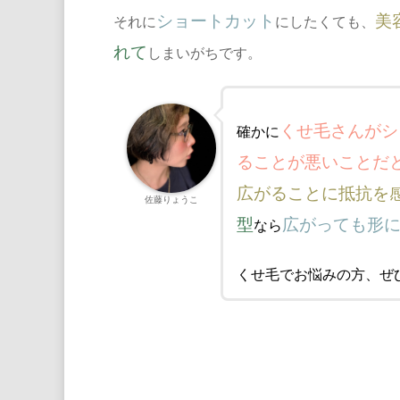
ショートカット
美
それに
にしたくても、
れて
しまいがちです。
くせ毛さんがシ
確かに
ることが悪いことだ
広がることに抵抗を
佐藤りょうこ
型
広がっても形
なら
くせ毛でお悩みの方、ぜ