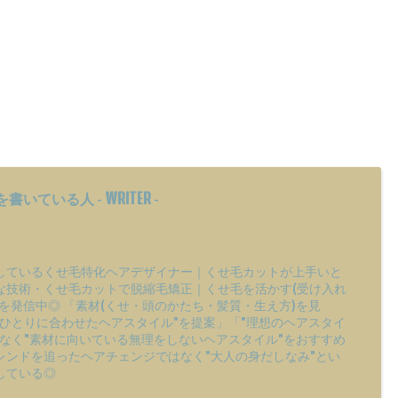
WRITER
を書いている人 -
-
しているくせ毛特化ヘアデザイナー｜くせ毛カットが上手いと
な技術・くせ毛カットで脱縮毛矯正｜くせ毛を活かす(受け入れ
を発信中◎ 「素材(くせ・頭のかたち・髪質・生え方)を見
りひとりに合わせたヘアスタイル"を提案」「"理想のヘアスタイ
はなく"素材に向いている無理をしないヘアスタイル"をおすすめ
レンドを追ったヘアチェンジではなく"大人の身だしなみ"とい
している◎