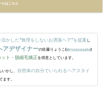
ールはこちら
を活かした”無理をしないお洒落ヘア”を提案
し
ヘアデザイナー
の佐藤りょうこ(
@ryoocosato
)
カット・脱縮毛矯正
を得意としています。
自然体の自分でいられるヘアスタイ
もいかし、
てます。