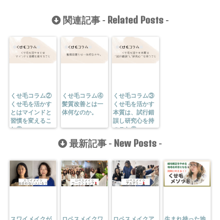
Related Posts
関連記事 -
-
くせ毛コラム②
くせ毛コラム④
くせ毛コラム③
くせ毛を活かす
髪質改善とは一
くせ毛を活かす
とはマインドと
体何なのか。
本質は、試行錯
習慣を変えるこ
誤し研究心を持
と◎
つこと◎
New Posts
最新記事 -
-
スワイメイクが
ロペスメイクワ
ロペスメイクア
生まれ持った地