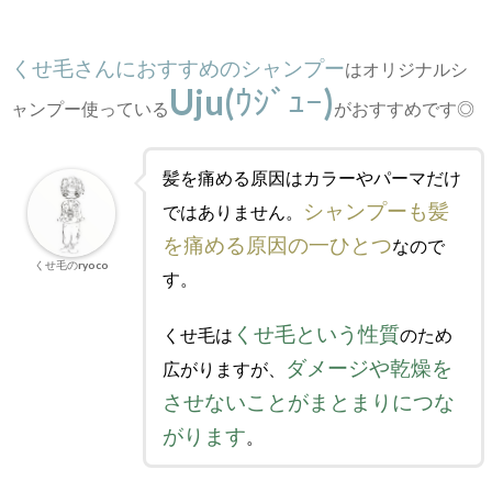
くせ毛さんにおすすめのシャンプー
はオリジナルシ
Uju(
ｳｼﾞｭｰ
)
ャンプー使っている
がおすすめです◎
髪を痛める原因はカラーやパーマだけ
シャンプーも髪
ではありません。
を痛める原因の一ひとつ
なので
くせ毛のryoco
す。
くせ毛という性質
くせ毛は
のため
ダメージや乾燥を
広がりますが、
させないことがまとまりにつな
がります
。