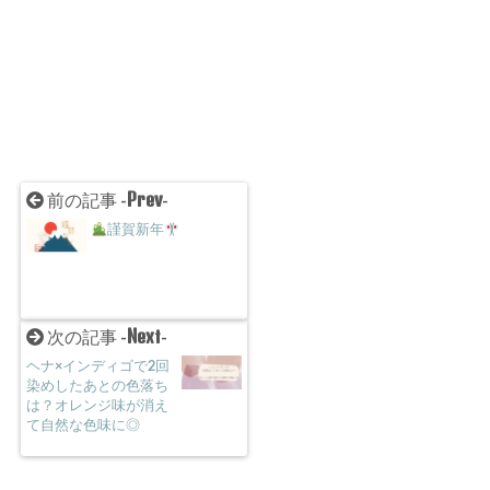
Prev
前の記事 -
-
謹賀新年
Next
次の記事 -
-
ヘナ×インディゴで2回
染めしたあとの色落ち
は？オレンジ味が消え
て自然な色味に◎