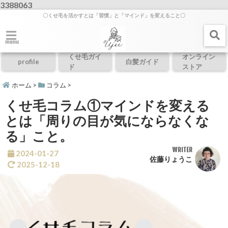
3388063
〇くせ毛を活かすとは「習慣」と「マインド」を変えること〇
menu
くせ毛ガイ
オンライン
profile
白髪ガイド
ド
ストア
ホーム
>
コラム
>
くせ毛コラム①マインドを変える
とは「周りの目が気にならなくな
る」こと。
WRITER
2024-01-27
佐藤りょうこ
2025-12-18