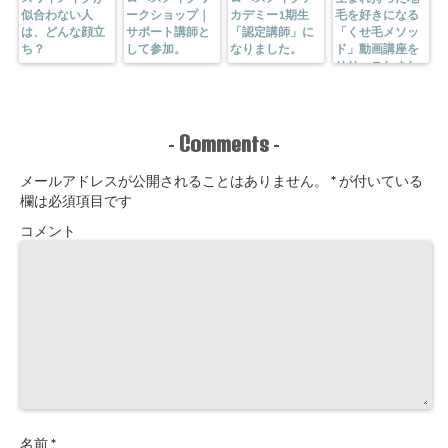
似合わない人
ークショップ｜
カデミー1期生
毛を好きになる
は、どんな顔立
サポート講師と
「認定講師」に
「くせ毛メソッ
ち？
して参加。
なりました。
ド」動画講座を
リリースしまし
た。
Comments
-
-
メールアドレスが公開されることはありません。
*
が付いている
欄は必須項目です
コメント
名前
*