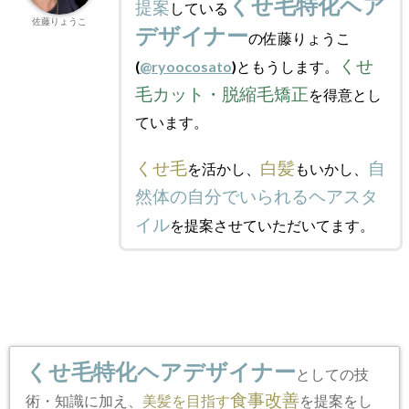
くせ毛特化ヘア
提案
している
佐藤りょうこ
デザイナー
の佐藤りょうこ
くせ
(
@ryoocosato
)ともうします。
毛カット・脱縮毛矯正
を得意とし
ています。
くせ毛
白髪
自
を活かし、
もいかし、
然体の自分でいられるヘアスタ
イル
を提案させていただいてます。
くせ毛特化ヘアデザイナー
としての技
食事改善
術・知識に加え、
美髪を目指す
を提案をし