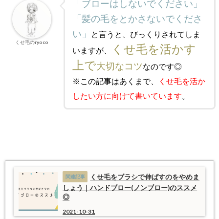
「ブローはしないでください」
「髪の毛をとかさないでくださ
い」
と言うと、びっくりされてしま
くせ毛のryoco
くせ毛を活かす
いますが、
上で
大切なコツ
なのです◎
※この記事はあくまで、
くせ毛を活か
したい方に向けて
書いています
。
くせ毛をブラシで伸ばすのをやめま
しょう｜ハンドブロー(ノンブロー)のススメ
◎
2021-10-31