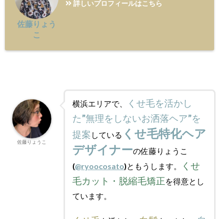
詳しいプロフィールはこちら
佐藤りょう
こ
くせ毛を活かし
横浜エリアで、
た”無理をしないお洒落ヘア”を
くせ毛特化ヘア
提案
している
佐藤りょうこ
デザイナー
の佐藤りょうこ
くせ
(
@ryoocosato
)ともうします。
毛カット・脱縮毛矯正
を得意とし
ています。