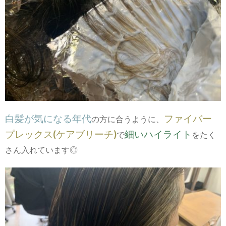
白髪が気になる年代
ファイバー
の方に合うように、
プレックス(ケアブリーチ)
細いハイライト
で
をたく
さん入れています◎