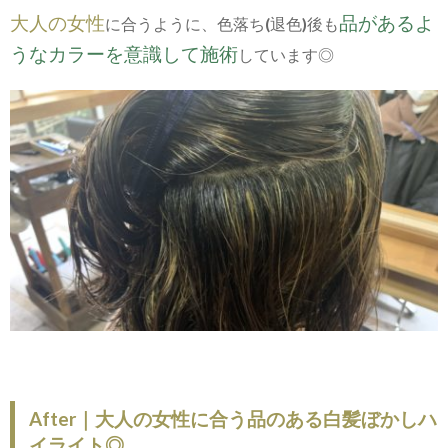
大人の女性
品があるよ
に合うように、色落ち(退色)後も
うなカラーを意識して施術
しています◎
After｜大人の女性に合う品のある白髪ぼかしハ
イライト◎