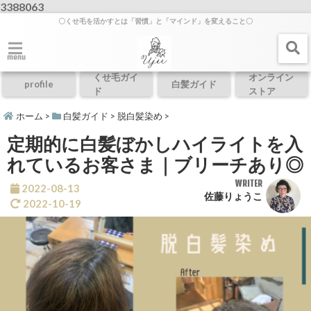
3388063
〇くせ毛を活かすとは「習慣」と「マインド」を変えること〇
menu
くせ毛ガイ
オンライン
profile
白髪ガイド
ド
ストア
ホーム
>
白髪ガイド
>
脱白髪染め
>
定期的に白髪ぼかしハイライトを入
れているお客さま｜ブリーチあり◎
WRITER
2022-08-13
佐藤りょうこ
2022-10-19