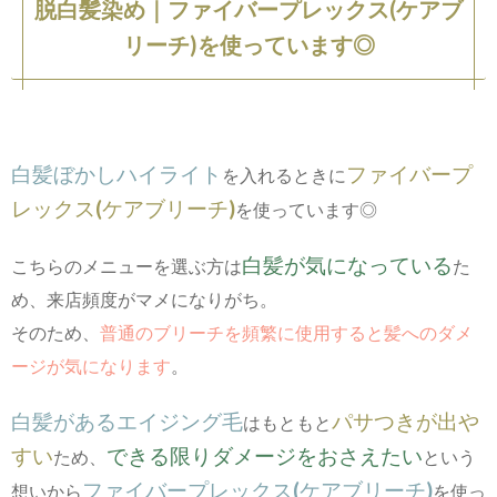
脱白髪染め｜ファイバープレックス(ケアブ
リーチ)を使っています◎
白髪ぼかしハイライト
ファイバープ
を入れるときに
レックス(ケアブリーチ)
を使っています◎
白髪が気になっている
こちらのメニューを選ぶ方は
た
め、来店頻度がマメになりがち。
そのため、
普通のブリーチを頻繁に使用すると髪へのダメ
ージが気になります
。
白髪があるエイジング毛
パサつきが出や
はもともと
すい
できる限りダメージをおさえたい
ため、
という
ファイバープレックス(ケアブリーチ)
想いから
を使っ