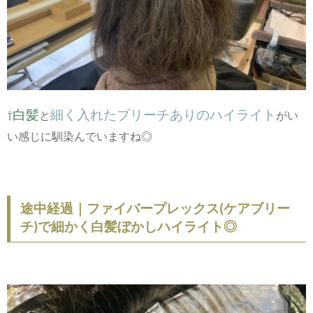
白髪
細く入れたブリーチありのハイライト
⇧
と
がい
い感じに馴染んでいますね◎
途中経過｜ファイバープレックス(ケアブリー
チ)で細かく白髪ぼかしハイライト◎