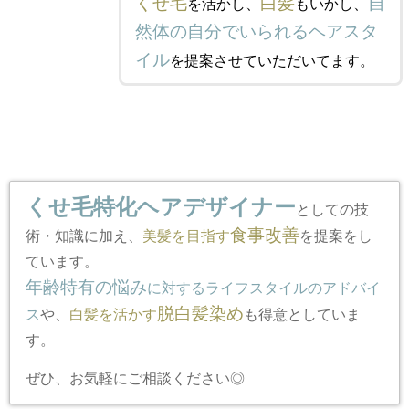
くせ毛
白髪
自
を活かし、
もいかし、
然体の自分でいられるヘアスタ
イル
を提案させていただいてます。
くせ毛特化ヘアデザイナー
としての技
食事改善
術・知識に加え、
美髪を目指す
を提案をし
ています。
年齢特有の悩み
に対するライフスタイルのアドバイ
脱白髪染め
ス
や、
白髪を活かす
も得意としていま
す。
ぜひ、お気軽にご相談ください◎