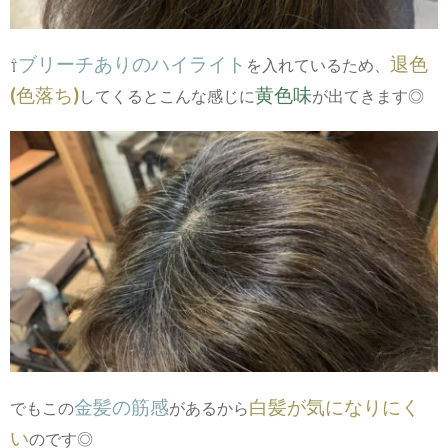
ブリーチありのハイライト
退色
⇧
を入れているため、
(色落ち)
黄色味
してくるとこんな感じに
が出てきます◎
金髪の筋感
白髪が気になりにく
でもこの
があるから
い
のです◎