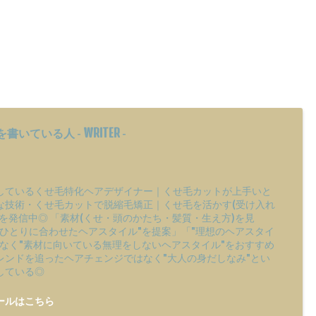
WRITER
を書いている人 -
-
しているくせ毛特化ヘアデザイナー｜くせ毛カットが上手いと
な技術・くせ毛カットで脱縮毛矯正｜くせ毛を活かす(受け入れ
を発信中◎ 「素材(くせ・頭のかたち・髪質・生え方)を見
りひとりに合わせたヘアスタイル"を提案」「"理想のヘアスタイ
はなく"素材に向いている無理をしないヘアスタイル"をおすすめ
レンドを追ったヘアチェンジではなく"大人の身だしなみ"とい
している◎
ールはこちら