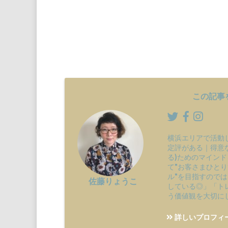
この記事
横浜エリアで活動
定評がある｜得意
る)ためのマインド
て"お客さまひと
ル"を目指すので
佐藤りょうこ
している◎」「ト
う価値観を大切に
詳しいプロフィ