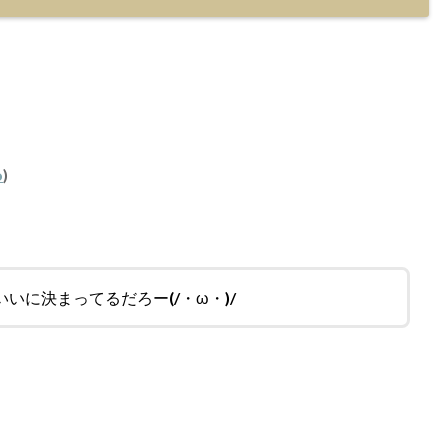
o
)
いに決まってるだろー(/・ω・)/