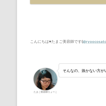
こんにちは♥たまご美容師です(
@ryoocosat
そんなの、抜かない方がい
たまご美容師りょーこ