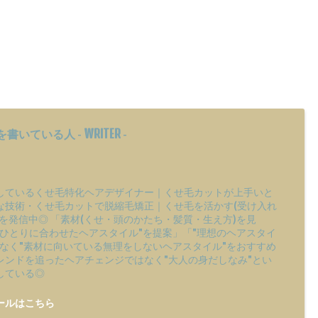
WRITER
を書いている人 -
-
しているくせ毛特化ヘアデザイナー｜くせ毛カットが上手いと
な技術・くせ毛カットで脱縮毛矯正｜くせ毛を活かす(受け入れ
を発信中◎ 「素材(くせ・頭のかたち・髪質・生え方)を見
りひとりに合わせたヘアスタイル"を提案」「"理想のヘアスタイ
はなく"素材に向いている無理をしないヘアスタイル"をおすすめ
レンドを追ったヘアチェンジではなく"大人の身だしなみ"とい
している◎
ールはこちら