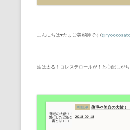
こんにちは♥たまご美容師です(
@ryoocosat
油は太る！コレステロールが！と心配しがち
薄毛や美容の大敵！
2018-09-18