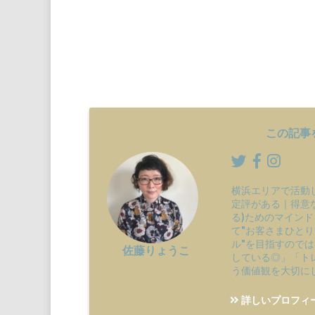
この記事
横浜エリアで活動
定評がある｜得意
る)ためのマインド
て"お客さまひと
ル"を目指すので
佐藤りょうこ
している◎」「ト
う価値観を大切に
詳しいプロフィ