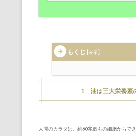
もくじ
[
]
表示
1 油は三大栄養素
人間のカラダは、約60兆個もの細胞からで